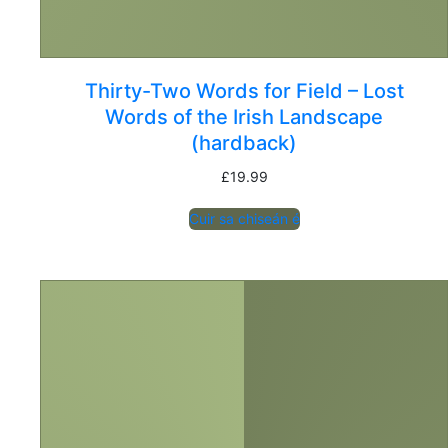
Thirty-Two Words for Field – Lost
Words of the Irish Landscape
(hardback)
£
19.99
Cuir sa chiseán é