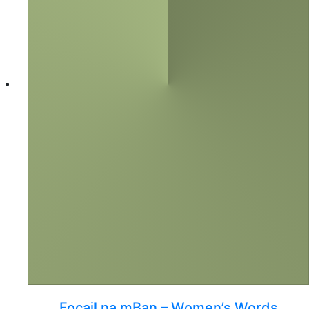
Focail na mBan – Women’s Words