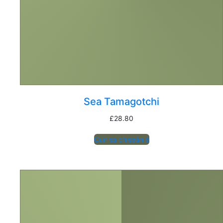
Sea Tamagotchi
£
28.80
Cuir sa chiseán é