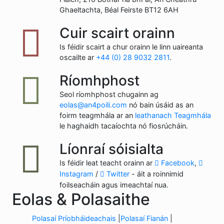
Ghaeltachta, Béal Feirste BT12 6AH
Cuir scairt orainn
Is féidir scairt a chur orainn le linn uaireanta
oscailte ar
+44 (0) 28 9032 2811
.
Ríomhphost
Seol ríomhphost chugainn ag
eolas@an4poili.com
nó bain úsáid as an
foirm teagmhála ar an
leathanach Teagmhála
le haghaidh tacaíochta nó fiosrúcháin.
Líonraí sóisialta
Is féidir leat teacht orainn ar
Facebook
,
Instagram
/
Twitter
- áit a roinnimid
foilseacháin agus imeachtaí nua.
Eolas & Polasaithe
Polasaí Príobháideachais
Polasaí Fianán