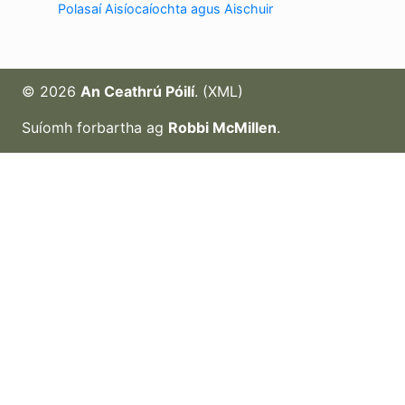
Polasaí Aisíocaíochta agus Aischuir
© 2026
An Ceathrú Póilí
. (
XML
)
Suíomh forbartha ag
Robbi McMillen
.