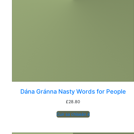
Dána Gránna Nasty Words for People
£
28.80
Cuir sa chiseán é