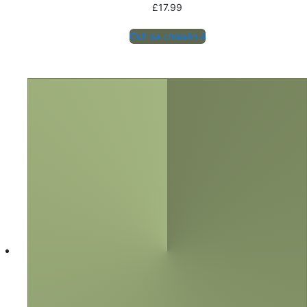
£
17.99
Cuir sa chiseán é