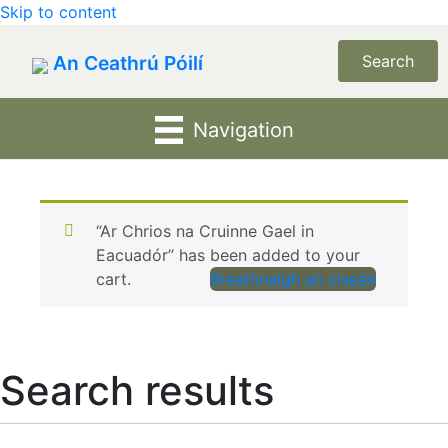
Skip to content
An Ceathrú Póilí
Search
Navigation
“Ar Chrios na Cruinne Gael in
Eacuadór” has been added to your
cart.
Breathnaigh an ciseán
Search results