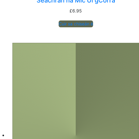
Seachrán na Mic Uí gCorra
£
6.95
Cuir sa chiseán é