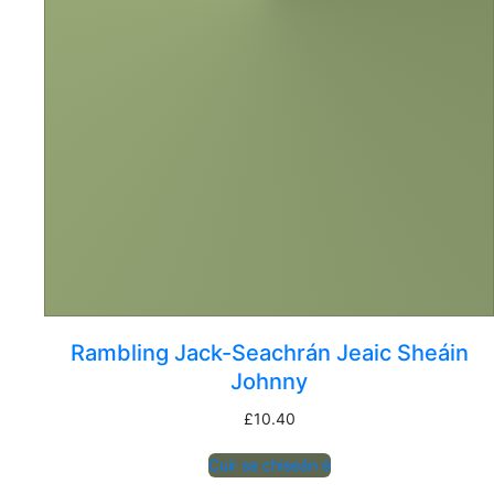
Rambling Jack-Seachrán Jeaic Sheáin
Johnny
£
10.40
Cuir sa chiseán é