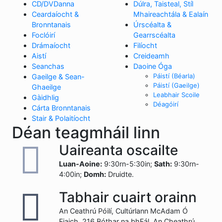
CD/DVDanna
Dúlra, Taisteal, Stíl
Ceardaíocht &
Mhaireachtála & Ealaín
Bronntanais
Úrscéalta &
Foclóirí
Gearrscéalta
Drámaíocht
Filíocht
Aistí
Creideamh
Seanchas
Daoine Óga
Páistí (Béarla)
Gaeilge & Sean-
Páistí (Gaeilge)
Ghaeilge
Leabhair Scoile
Gàidhlig
Déagóirí
Cárta Bronntanais
Stair & Polaitíocht
Déan teagmháil linn
Uaireanta oscailte
Luan-Aoine:
9:30rn-5:30in;
Sath:
9:30rn-
4:00in;
Domh:
Druidte.
Tabhair cuairt orainn
An Ceathrú Póilí, Cultúrlann McAdam Ó
Fiaich, 216 Bóthar na bhFál, An Cheathrú